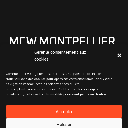
MCW.MONTPELLIER
@GMAIL.COM
Gérer le consentement aux
cookies
Contactez nous pour plus d'information et
demandez votre devis gratuitement.
Comme un covering bien posé, tout est une question de finition !
Nous utilisons des cookies pour optimiser votre expérience, analyser la
navigation et améliorer les performances du site.
En acceptant, vous nous autorisez à utiliser ces technologies.
En refusant, certaines fonctionnalités pourraient perdre en fluidité.
Accepter
Refuser